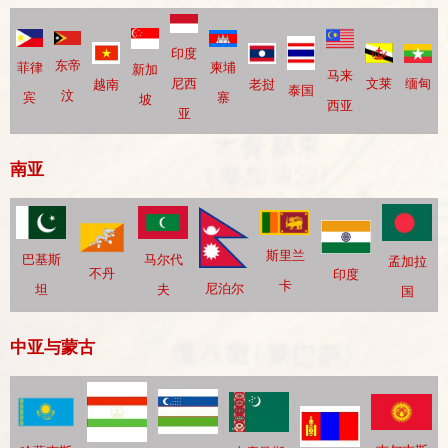
印度
东帝
菲律
柬埔
新加
马来
文莱
尼西
缅甸
越南
老挝
泰国
汶
宾
寨
坡
西亚
亚
南亚
斯里兰
马尔代
巴基斯
孟加拉
不丹
印度
卡
尼泊尔
夫
坦
国
中亚与蒙古