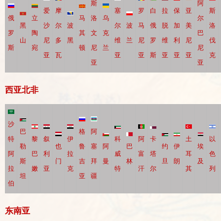
斯
阿
爱
摩
塞
罗
白
拉
保
亚
斯
俄
立
马
洛
乌
尔
黑
沙
尔
波
尔
波
马
俄
脱
加
美
洛
罗
陶
其
文
克
巴
山
尼
多
黑
维
兰
尼
罗
维
利
尼
伐
斯
宛
顿
尼
兰
尼
亚
瓦
亚
亚
斯
亚
亚
亚
克
亚
亚
西亚北非
沙
巴
格
阿
特
黎
叙
伊
科
阿
卡
土
以
勒
也
鲁
塞
阿
巴
约
伊
埃
阿
巴
利
拉
威
富
塔
耳
色
斯
门
吉
拜
曼
林
旦
朗
及
拉
嫩
亚
克
特
汗
尔
其
列
坦
亚
疆
伯
东南亚