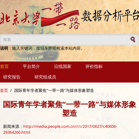
跳转到主要内容
搜索表单
说明
：输入关键词，按回车即能检索本站内容。
首页
平台简介
沿线国家
评价指标
研究报告
研究组成员
首页
/
国际青年学者聚焦“一带一路”与媒体形象塑造
国际青年学者聚焦“一带一路”与媒体形象
塑造
新闻来源：
http://media.people.com.cn/n1/2017/0627/c40606-
29364260.html