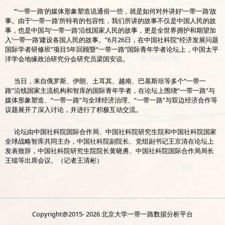
“‘一带一路’的媒体形象塑造说通俗一些，就是如何对外讲好‘一带一路’故
事。由于‘一带一路’所特有的包容性，我们所讲的故事不仅是中国人民的故
事，也是中国与‘一带一路’沿线国家人民的故事，更是全世界拥护和期望加
入‘一带一路’建设各国人民的故事。”6月26日，在中国社科院“经济发展问题
国际学者研修班”项目5年回顾暨“一带一路”国际青年学者论坛上，中国太平
洋学会地缘政治研究分会研究员梁国安说。
当日，来自俄罗斯、伊朗、土耳其、越南、巴基斯坦等多个“一带一
路”沿线国家主流机构和智库的国际青年学者，在论坛上围绕“一带一路”与
媒体形象塑造、“一带一路”与全球经济治理、“一带一路”与双边经济合作等
议题展开了深入讨论，并进行了积极互动交流。
论坛由中国社科院国际合作局、中国社科院研究生院和中国社科院国家
全球战略智库共同主办，中国社科院副院长、党组副书记王京清在论坛上
发表致辞，中国社科院研究生院院长黄晓勇、中国社科院国际合作局局长
王镭等出席会议。（记者王清彬）
Copyright@2015-
2026 北京大学一带一路数据分析平台