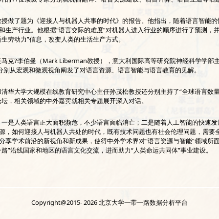
授做了题为《迎接人与机器人共事的时代》的报告。他指出，随着语言智能的
和生产行业。他根据“语言交际的难度”对机器人进入行业的顺序进行了预测，
新生劳动力”信息，改变人类的生活生产方式。
?李伯曼（Mark Liberman教授），意大利国际高等研究院神经科学学
ves）教授分别从宏观和微观视角阐发了对语言资源、语言智能与语言教育的见解。
华大学大规模在线教育研究中心主任孙茂松教授还分别主持了“全球语言数量
论坛，相关领域的中外嘉宾就相关专题展开深入对话。
一是人类语言正大面积濒危，不少语言面临消亡；二是随着人工智能的快速发
源，如何迎接人与机器人共处的时代，既有技术问题也有社会伦理问题，需要
分享学术前沿的新视角和新成果，使得中外学术界对“语言资源与智能”领域所
路”沿线国家和地区的语言文化交流，进而助力“人类命运共同体”事业建设。
Copyright@2015-
2026 北京大学一带一路数据分析平台