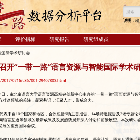
搜索
说明
：输
家
评价指标
研究报告
研究组成员
能国际学术研讨会
召开“一带一路”语言资源与智能国际学术
1/2017/0716/c367001-29407803.html
）昨日，由北京语言大学语言资源高精尖创新中心主办的“一带一路”语言资源与
各方对该领域的关注，凝聚共识，汇聚人才，形成合力。
表来自10个国家和地区，会议包括6场主旨报告、14场特邀报告及2场专题论
路”与语言互通等领域的最新成果及发展趋势展开深入讨论和前景展望。本次研讨
能发展的重要国际会议。
的11位顶级专家分别就机器翻译、语言资源建设、语言计算、语言互通等话