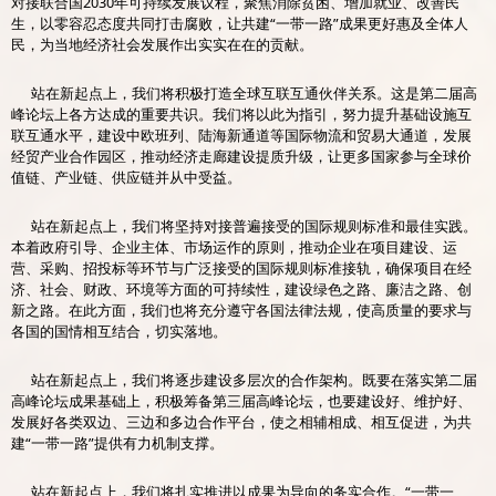
对接联合国2030年可持续发展议程，聚焦消除贫困、增加就业、改善民
生，以零容忍态度共同打击腐败，让共建“一带一路”成果更好惠及全体人
民，为当地经济社会发展作出实实在在的贡献。
站在新起点上，我们将积极打造全球互联互通伙伴关系。这是第二届高
峰论坛上各方达成的重要共识。我们将以此为指引，努力提升基础设施互
联互通水平，建设中欧班列、陆海新通道等国际物流和贸易大通道，发展
经贸产业合作园区，推动经济走廊建设提质升级，让更多国家参与全球价
值链、产业链、供应链并从中受益。
站在新起点上，我们将坚持对接普遍接受的国际规则标准和最佳实践。
本着政府引导、企业主体、市场运作的原则，推动企业在项目建设、运
营、采购、招投标等环节与广泛接受的国际规则标准接轨，确保项目在经
济、社会、财政、环境等方面的可持续性，建设绿色之路、廉洁之路、创
新之路。在此方面，我们也将充分遵守各国法律法规，使高质量的要求与
各国的国情相互结合，切实落地。
站在新起点上，我们将逐步建设多层次的合作架构。既要在落实第二届
高峰论坛成果基础上，积极筹备第三届高峰论坛，也要建设好、维护好、
发展好各类双边、三边和多边合作平台，使之相辅相成、相互促进，为共
建“一带一路”提供有力机制支撑。
站在新起点上，我们将扎实推进以成果为导向的务实合作。“一带一