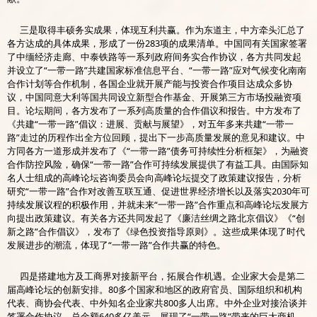
三是取得丰硕务实成果，体现互利共赢。作为东道主，中方牵头汇总了
各方达成的具体成果，形成了一份283项的成果清单。中国同有关国家签署
了中缅经济走廊、中泰铁路等一系列政府间务实合作协议，各方共同发起
并设立了“一带一路”共建国家标准信息平台、“一带一路”应对气候变化南南
合作计划等合作机制，各国企业就开展产能与投资合作项目达成众多协
议，中国同意大利等国共同设立新型合作基金、开展第三方市场投融资项
目。论坛期间，各方发布了一系列高质量的合作倡议和报告。中方发布了
《共建“一带一路”倡议：进展、贡献与展望》，对五年多来共建“一带一
路”走过的历程作出全方位回顾，提出下一步高质量发展的意见和建议。中
方同各方一道形成并发布了《“一带一路”债务可持续性分析框架》，为融资
合作防控风险，确保“一带一路”合作可持续发展提供了有益工具。由国际知
名人士组成的高峰论坛咨询委员会向高峰论坛提交了政策建议报告，分析
研究“一带一路”合作对改善互联互通、促进世界经济增长以及落实2030年可
持续发展议程的积极作用，并就未来“一带一路”合作重点和高峰论坛发展方
向提出政策建议。有关各方还共同发起了《廉洁丝绸之路北京倡议》《“创
新之路”合作倡议》，发布了《绿色投资指导原则》。这些成果体现了时代
发展进步的潮流，体现了“一带一路”合作共赢的特色。
四是搭建地方及工商界对接新平台，拓展合作机遇。企业家大会是第二
届高峰论坛的创新安排。80多个国家和地区的政府官员、国际组织和机构
代表、商协会代表、中外知名企业家共800多人出席。中外企业对接洽谈并
签署合作协议，总金额640多亿美元，展现了“一带一路”带来的巨大商机。