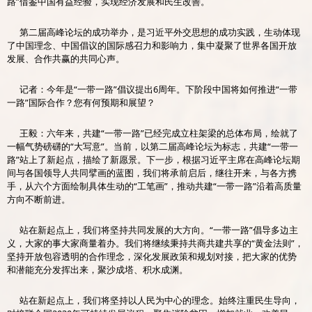
路”借鉴中国有益经验，实现经济发展和民生改善。
第二届高峰论坛的成功举办，是习近平外交思想的成功实践，生动体现
了中国理念、中国倡议的国际感召力和影响力，集中凝聚了世界各国开放
发展、合作共赢的共同心声。
记者：今年是“一带一路”倡议提出6周年。下阶段中国将如何推进“一带
一路”国际合作？您有何预期和展望？
王毅：六年来，共建“一带一路”已经完成立柱架梁的总体布局，绘就了
一幅气势磅礴的“大写意”。当前，以第二届高峰论坛为标志，共建“一带一
路”站上了新起点，描绘了新愿景。下一步，根据习近平主席在高峰论坛期
间与各国领导人共同擘画的蓝图，我们将承前启后，继往开来，与各方携
手，从六个方面绘制具体生动的“工笔画”，推动共建“一带一路”沿着高质量
方向不断前进。
站在新起点上，我们将坚持共同发展的大方向。“一带一路”倡导多边主
义，大家的事大家商量着办。我们将继续秉持共商共建共享的“黄金法则”，
坚持开放包容透明的合作理念，深化发展政策和规划对接，把大家的优势
和潜能充分发挥出来，聚沙成塔、积水成渊。
站在新起点上，我们将坚持以人民为中心的理念。始终注重民生导向，