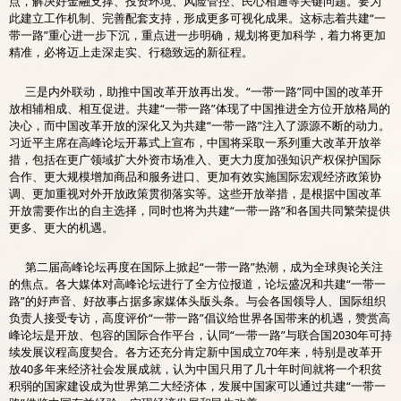
点，解决好金融支撑、投资环境、风险管控、民心相通等关键问题。要为
此建立工作机制、完善配套支持，形成更多可视化成果。这标志着共建“一
带一路”重心进一步下沉，重点进一步明确，规划将更加科学，着力将更加
精准，必将迈上走深走实、行稳致远的新征程。
三是内外联动，助推中国改革开放再出发。“一带一路”同中国的改革开
放相辅相成、相互促进。共建“一带一路”体现了中国推进全方位开放格局的
决心，而中国改革开放的深化又为共建“一带一路”注入了源源不断的动力。
习近平主席在高峰论坛开幕式上宣布，中国将采取一系列重大改革开放举
措，包括在更广领域扩大外资市场准入、更大力度加强知识产权保护国际
合作、更大规模增加商品和服务进口、更加有效实施国际宏观经济政策协
调、更加重视对外开放政策贯彻落实等。这些开放举措，是根据中国改革
开放需要作出的自主选择，同时也将为共建“一带一路”和各国共同繁荣提供
更多、更大的机遇。
第二届高峰论坛再度在国际上掀起“一带一路”热潮，成为全球舆论关注
的焦点。各大媒体对高峰论坛进行了全方位报道，论坛盛况和共建“一带一
路”的好声音、好故事占据多家媒体头版头条。与会各国领导人、国际组织
负责人接受专访，高度评价“一带一路”倡议给世界各国带来的机遇，赞赏高
峰论坛是开放、包容的国际合作平台，认同“一带一路”与联合国2030年可持
续发展议程高度契合。各方还充分肯定新中国成立70年来，特别是改革开
放40多年来经济社会发展成就，认为中国只用了几十年时间就将一个积贫
积弱的国家建设成为世界第二大经济体，发展中国家可以通过共建“一带一