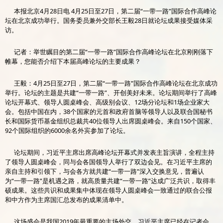
本报北京4月28日电 4月25日至27日，第二届“一带一路”国际合作高峰论
坛在北京成功举行。国务委员兼外交部长王毅28日就论坛成果接受媒体采
访。
记者：举世瞩目的第二届“一带一路”国际合作高峰论坛在北京刚刚落下
帷幕，您能否介绍下本届高峰论坛的主要成果？
王毅：4月25日至27日，第二届“一带一路”国际合作高峰论坛在北京成功
举行。论坛的主题是共建“一带一路”、开创美好未来。论坛期间举行了高峰
论坛开幕式、领导人圆桌峰会、高级别会议、12场分论坛和1场企业家大
会。包括中国在内，38个国家的元首和政府首脑等领导人以及联合国秘书
长和国际货币基金组织总裁共40位领导人出席圆桌峰会。来自150个国家、
92个国际组织的6000余名外宾参加了论坛。
论坛期间，习近平主席出席高峰论坛开幕式并发表主旨演讲，全程主持
了领导人圆桌峰会，同与会各国领导人举行了双边会见。在习近平主席的
亲自主持和引领下，与会各方就共建“一带一路”深入交换意见，普遍认
为“一带一路”是机遇之路，就高质量共建“一带一路”达成广泛共识，取得丰
硕成果。这些共识和成果集中体现在领导人圆桌峰会一致通过的联合公报
和中方作为主席国汇总发布的成果清单中。
这场盛会是我国2019年最重要的主场外交。习近平主席已经在记者会