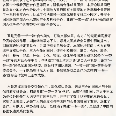
各国企业带着强烈合作意愿而来，满载着合作成果而归。本届论坛期间还
首次举办地方合作分论坛，中国地方政府同有关国家地方政府和企业开展
了一系列务实合作，达成了包括建设中国塞尔维亚友好工业园区，开展中
国阿联酋产能合作示范园产业及科技合作，建设“一带一路”迪拜站物流商贸
综合体等多个具有带动作用的合作项目。
五是完善“一带一路”合作架构，打造支撑体系。各方在论坛期间高度评
价高峰论坛作用，期待继续举办下去。领导人圆桌峰会公报中明确提出，
期待高峰论坛定期举办，并举行有关后续会议。本届论坛期间，各方在继
续开展双边合作、三方合作的同时，还在中欧班列、港口、金融、海关、
会计、税收、能源、环保、文化、智库、媒体等领域发起成立20多个“一带
一路”多边对话合作平台，包括成立“海上丝绸之路”港口合作机制，设立“一
带一路”绿色发展国际联盟、国际科学组织联盟、“一带一路”国际智库合作
委员会等。一个以高峰论坛为引领、各领域多双边合作为支撑的“一带一
路”国际合作架构已基本成型。
六是发挥元首外交引领作用，深化双边关系。来华与会的国家均与中国
保持着友好关系，都是共建“一带一路”的伙伴。高峰论坛期间，习近平主席
为多位外国领导人访华举行国事活动，并举行了数十场密集的双边会见，
实现了全覆盖，从领导人的高度引领中国同与会各国巩固了友好、深化了
合作。可以说，举办高峰论坛，既推动了共建“一带一路”，又促进了中国同
各国双边关系的发展。