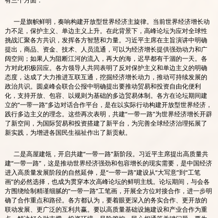
有三个方面：
一是旗帜鲜明，奏响构建开放型世界经济主旋律。当前世界经济增长动
力不足，保护主义、单边主义上升。在此背景下，高峰论坛为应对全球性
挑战汇聚各方共识，发挥各方智慧和力量。习近平主席在主旨演讲中明确
提出，商品、资金、技术、人员流通，可以为经济增长提供强劲动力和广
阔空间；如果人为阻断江河的流入，再大的海，迟早都有干涸的一天。各
方对此积极回应。各方领导人共同表明了反对保护主义和单边主义的明确
态度，达成了大力推进互联互通，挖掘经济增长动力，推动可持续发展的
政治共识。圆桌峰会联合公报中明确提出要推动贸易和投资自由化便利
化，支持开放、包容、以规则为基础的多边贸易体制。各方在论坛期间建
立的“一带一路”多边对话合作平台，是在以实际行动构建开放型世界经济，
践行多边主义的理念。这些再次表明，共建“一带一路”为世界经济增长开辟
了新空间，为国际贸易和投资搭建了新平台，为完善全球经济治理拓展了
新实践，为增进各国民生福祉作出了新贡献。
二是高屋建瓴，开启共建“一带一路”新阶段。习近平主席提出高质量共
建“一带一路”，这是推动世界经济强劲和包容增长的现实需要，是中国经济
进入高质量发展阶段的自然延伸，是“一带一路”建设从“大写意”到“工笔
画”的必然选择，也成为贯穿本次高峰论坛的鲜明主线。论坛期间，与会各
方围绕绘制精谨细腻的“一带一路”工笔画，开展全方位对接合作，进一步明
确了合作重点和路径。各方都认为，要着眼更深入的务实合作、更开放的
联动发展、更广泛的互利共赢。要以高质量基础设施建设和产业合作为重