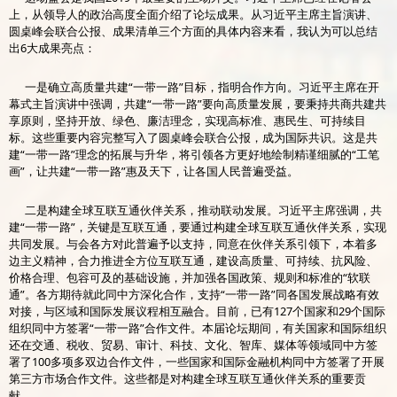
上，从领导人的政治高度全面介绍了论坛成果。从习近平主席主旨演讲、
圆桌峰会联合公报、成果清单三个方面的具体内容来看，我认为可以总结
出6大成果亮点：
一是确立高质量共建“一带一路”目标，指明合作方向。习近平主席在开
幕式主旨演讲中强调，共建“一带一路”要向高质量发展，要秉持共商共建共
享原则，坚持开放、绿色、廉洁理念，实现高标准、惠民生、可持续目
标。这些重要内容完整写入了圆桌峰会联合公报，成为国际共识。这是共
建“一带一路”理念的拓展与升华，将引领各方更好地绘制精谨细腻的“工笔
画”，让共建“一带一路”惠及天下，让各国人民普遍受益。
二是构建全球互联互通伙伴关系，推动联动发展。习近平主席强调，共
建“一带一路”，关键是互联互通，要通过构建全球互联互通伙伴关系，实现
共同发展。与会各方对此普遍予以支持，同意在伙伴关系引领下，本着多
边主义精神，合力推进全方位互联互通，建设高质量、可持续、抗风险、
价格合理、包容可及的基础设施，并加强各国政策、规则和标准的“软联
通”。各方期待就此同中方深化合作，支持“一带一路”同各国发展战略有效
对接，与区域和国际发展议程相互融合。目前，已有127个国家和29个国际
组织同中方签署“一带一路”合作文件。本届论坛期间，有关国家和国际组织
还在交通、税收、贸易、审计、科技、文化、智库、媒体等领域同中方签
署了100多项多双边合作文件，一些国家和国际金融机构同中方签署了开展
第三方市场合作文件。这些都是对构建全球互联互通伙伴关系的重要贡
献。