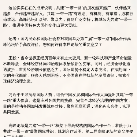
这些实实在在的成果说明，共建“一带一路”的朋友越来越广、伙伴越来
越多、合作越来越深入。共建“一带一路”有理念、有机制、有举措，必将行
稳致远。高峰论坛汇众智、聚众力，得到广泛支持，将继续为共建“一带一
路”、推进中国特色大国外交作出更大贡献。
记者：国内民众和国际社会都对我国举办第二届“一带一路”国际合作高
峰论坛给予高度评价。您如何评价本届论坛的重要意义？
王毅：当今世界正经历百年未有之大变局。新一轮科技和产业革命能量
不断释放，全球经济格局和治理体系酝酿新的变革。同时，经济全球化遭
遇波折，世界经济增长依然乏力，国际局势不稳定因素突出。在深刻而巨
大的变化面前，很多人感到困惑，不少国家在寻找新的发展路径，探索全
球经济治理之道。
习近平主席洞察国际大势，结合中国发展和国际合作大局提出共建“一带
一路”重大倡议。这是应对各国共同挑战、完善全球经济治理的中国方案，
目的是推动各国加强发展战略对接，聚焦互联互通，深化务实合作，实现
共同发展。
高峰论坛是共建“一带一路”框架下最高规格的国际合作平台，着眼于为
共建“一带一路”凝聚国际共识，规划合作蓝图。第二届高峰论坛的意义主要