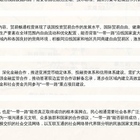
内容。贸易畅通程度体现了该国投资贸易合作的发展水平。国际贸易自由、健康
生产要素在全球范围内自由流动和优化配置，能否背靠“一带一路”沿线国家庞
域内和各国良好的营商环境，积极同沿线国家和地区共同商建自由贸易区，激发
。深化金融合作，推进亚洲货币稳定体系、投融资体系和信用体系建设。需扩
强金融监管合作，推动签署双边监管合作谅解备忘录，逐步在区域内建立高效
金和社会资金共同参与“一带一路”重点项目建设。
，也是“一带一路”能否真正取得成功的根本落脚点。民心相通需要社会各界广
为一项沟通多元文明、众多族群和国家的合作倡议，“一带一路”能否获得成功
横交织的社会交流网络，以互联互通的社会网络替代界限分明的民族国家支撑起