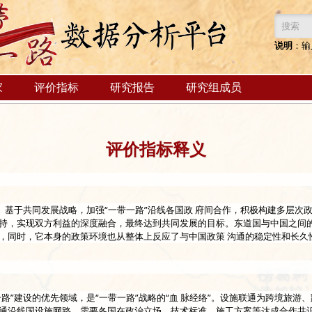
搜索
说明
：输
家
评价指标
研究报告
研究组成员
评价指标释义
。基于共同发展战略，加强“一带一路”沿线各国政 府间合作，积极构建多层次
持，实现双方利益的深度融合，最终达到共同发展的目标。东道国与中国之间
，同时，它本身的政策环境也从整体上反应了与中国政策 沟通的稳定性和长久
路”建设的优先领域，是“一带一路”战略的“血 脉经络”。设施联通为跨境旅游
通沿线国设施网路，需要各国在政治立场、技术标准、施工方案等达成合作共