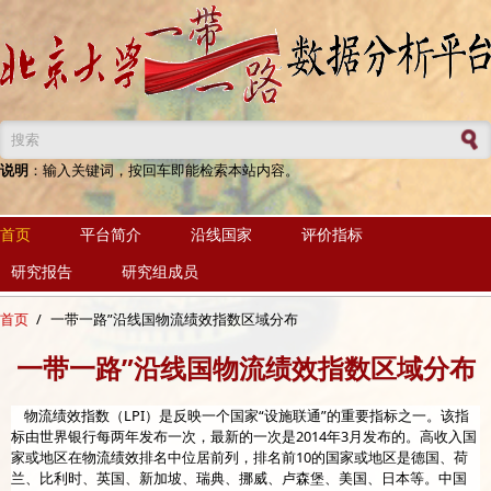
跳转到主要内容
搜索表单
说明
：输入关键词，按回车即能检索本站内容。
首页
平台简介
沿线国家
评价指标
研究报告
研究组成员
首页
/
一带一路”沿线国物流绩效指数区域分布
一带一路”沿线国物流绩效指数区域分布
物流绩效指数（LPI）是反映一个国家“设施联通”的重要指标之一。该指
标由世界银行每两年发布一次，最新的一次是2014年3月发布的。高收入国
家或地区在物流绩效排名中位居前列，排名前10的国家或地区是德国、荷
兰、比利时、英国、新加坡、瑞典、挪威、卢森堡、美国、日本等。中国